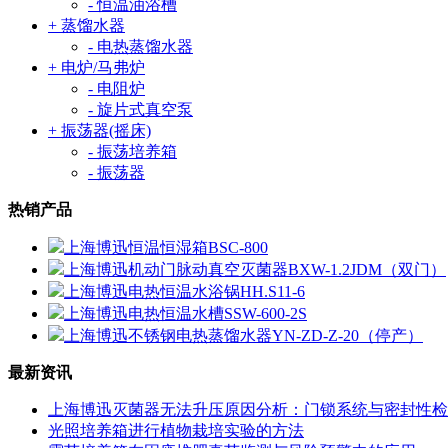
- 恒温油浴槽
+ 蒸馏水器
- 电热蒸馏水器
+ 电炉/马弗炉
- 电阻炉
- 旋片式真空泵
+ 振荡器(摇床)
- 振荡培养箱
- 振荡器
热销产品
上海博迅恒温恒湿箱BSC-800
上海博迅机动门脉动真空灭菌器BXW-1.2JDM（双门）
上海博迅电热恒温水浴锅HH.S11-6
上海博迅电热恒温水槽SSW-600-2S
上海博迅不锈钢电热蒸馏水器YN-ZD-Z-20（停产）
最新资讯
上海博迅灭菌器无法升压原因分析：门锁系统与密封性检
光照培养箱进行植物栽培实验的方法