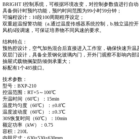
BRIGHT I控制系统，可根据环境改变，对控制参数值进行自
具备倒计时预约功能，预约时间范围为99小时59分钟；
可编程设计：10段100周期程序设定；
双重超温报警功能（a.通过温度传感器系统控制，b.独立温控
风机6段调速，可保证培养物不同风速的要求。
结构特点：
预热腔设计，空气加热混合后直接进入工作室，确保快速升温
双层门设计，具备全景钢化玻璃内门，开外门观察不影响内部
抽屉式载物搁架防倾倒承重大；
标配有1个485接口。
技术参数：
型号：BXP-210
控温范围：RT+5～100℃
升温时间（60℃）：15min
温度均匀度（60℃）：±0.8℃
温度波动度（60℃）：±0.3℃
30S恢复时间（60℃）：10min
额定功率（kW）：0.75
容积：210L
内胆尺寸：630×530×630mm