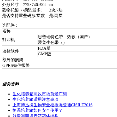
外形尺寸：775×746×902mm
载物托架（标配/最多）：3块/7块
是否支持重叠码放/层数：是/两层
选配件：
名称
思普瑞特色带、热敏（国产）
打印机
爱普生色带（）
FDA版
监控软件
GMP版
额外的搁架
GPRS短信报警
相关资料
生化培养箱高效市场前景广阔
生化培养箱适用注意事项
上海博迅携生物安全柜抢滩登陆CISILE2016
恒温培养箱如何安全使用？
浅谈霉菌培养箱箱体结构