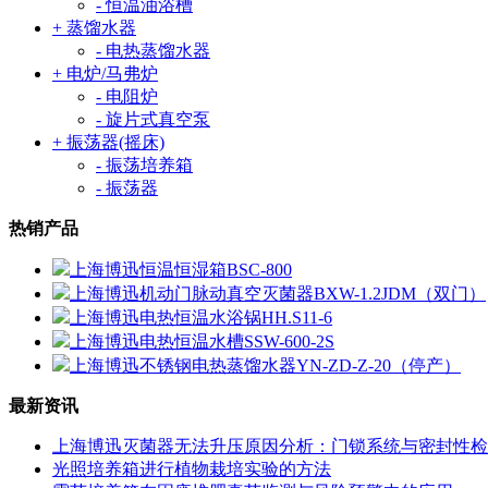
- 恒温油浴槽
+ 蒸馏水器
- 电热蒸馏水器
+ 电炉/马弗炉
- 电阻炉
- 旋片式真空泵
+ 振荡器(摇床)
- 振荡培养箱
- 振荡器
热销产品
上海博迅恒温恒湿箱BSC-800
上海博迅机动门脉动真空灭菌器BXW-1.2JDM（双门）
上海博迅电热恒温水浴锅HH.S11-6
上海博迅电热恒温水槽SSW-600-2S
上海博迅不锈钢电热蒸馏水器YN-ZD-Z-20（停产）
最新资讯
上海博迅灭菌器无法升压原因分析：门锁系统与密封性检
光照培养箱进行植物栽培实验的方法