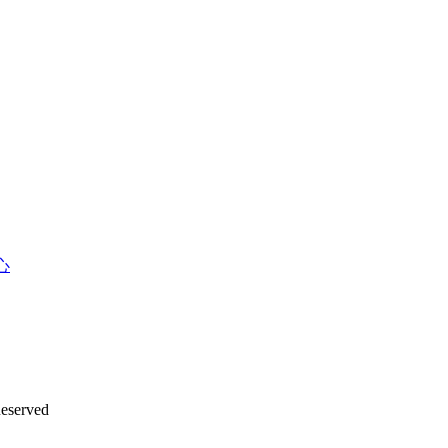
心
eserved
沪ICP备12042889号-2