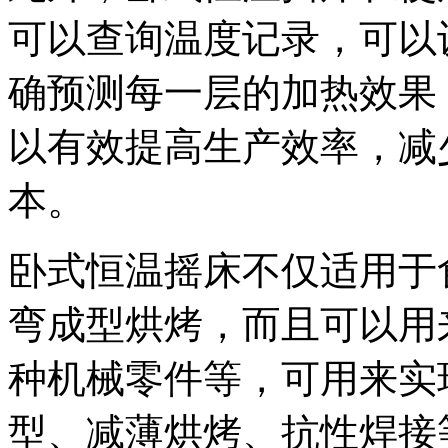
可以查询温度记录，可以
确预测每一层的加热效果
以有效提高生产效率，减
本。
卧式恒温摇床不仅适用于
弯成型烘烤，而且可以用
种机械零件等，可用来实
型、减薄烘烤、抗性焊接