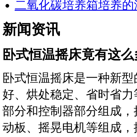
二氧化碳培养箱培养的
新闻资讯
卧式恒温摇床竟有这么
卧式恒温摇床是一种新型
好、烘处稳定、省时省力
部分和控制器部分组成，
动板、摇晃电机等组成，