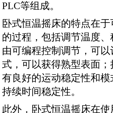
PLC等组成。
卧式恒温摇床的特点在于
的过程，包括调节温度、
由可编程控制调节，可以
式，可以获得熟型表面；
有良好的运动稳定性和模
持续时间稳定性。
此外，卧式恒温摇床在使